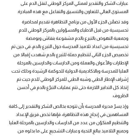
عبارات الشكر والتقدير لممثلي المركز الوطني لنقل الدم على 
المستوى العالي للتعاون والتنسيق والتفاعل مع هذه المبادرة.
وقد تضمّن الجزء الأول من برنامج التظاهرة تقديم لمحاضرة 
تحسيسية من قبل الاطباء والمسؤولين بالمركز الوطني للدم 
وجمعية النهوض بالتبرع بالدم مشفوعة بنقاش وبومضة 
تحسيسية من اعداد تلاميذ المدرسة حول التبرع بالدم، في حين تم 
تخصيص الجزء الثاني لتنظيم حملة للتبرع بالدم شهدت إقبالا من 
الإطارات والأعوان والعملة ومن الدارسات والدارسين بالمرحلة 
العليا للمدرسة وبالاكاديمية الدولية للحوكمة الرشيدة وذلك تحت 
إشراف الإطار الطبي وشبه الطبي للمركز الوطني للدم حيث تم 
إتخاذ كل التدابير اللازمة حتى تتم عمليات التبرّع بالدم في أحسن 
الظروف.
وإذ يسرّ مديرة المدرسة بأن تتوجه بخالص الشكر والتقدير إلى كافة 
المساهمين في إنجاح هذه التظاهرة، فإنها تخص فريق الإعداد 
والتنظيم المتكوّن من عدد من الدارسات والدارسين بالمرحلة العليا 
وجميع التلاميذ ببالغ التحية وعبارات التشجيع على ما بذلوه من 