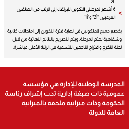
"أ3"
6 أشهر لمرحلتي التكوين للإرتقاء إلى الرتب من الصنفين
الفرعيين "أ2" و"أ1”.
يخضع جميع المتكونين في نهاية فترة التكوين إلى امتحانات كتابية
وشفاهية لختم المرحلة. ويتم التصريح بالنتائج النهائية من قبل
لجنة التخرج واقتراح الناجحين للتسمية في الرتبة الأعلى مباشرة.
المدرسة الوطنية للإدارة هي مؤسسة
عمومية ذات صبغة إدارية تحت إشراف رئاسة
الحكومة وذات ميزانية ملحقة بالميزانية
العامة للدولة