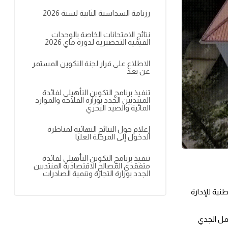
رزنامة السداسية الثانية لسنة 2026
نتائج الامتحانات الخاصة بالوحدات
القيمية التحضيرية لدورة ماي 2026
الاطلاع على قرار لجنة التكوين المستمر
عن بعد
تنفيذ برنامج التكوين التأهيلي لفائدة
المنتدبين الجدد بوزارة الفلاحة والموارد
المائية والصيد البحري
إعلام حول النتائج النهائية لمناظرة
الدخول إلى المرحلة العليا
تنفيذ برنامج التكوين التأهيلي لفائدة
متفقدي المصالح الاقتصادية المنتدبين
الجدد بوزارة التجارة وتنمية الصادرات
يطيب لي، بمناسبة حلول السنة الإدارية الجديدة 2023، أن أتقّدم إلى كافة الإطارات والأعوان والعملة والتلامذة والأساتذة والمكونين بالمدرسة الوطنية للإدارة 
وبتظافر جهود الجميع سيتم العمل على مزيد تطوير المدرسة وتعزيز إشعاعها وطنيا وإقليميا ودوليا حتى تكون سنة 2023 محطة مضيئة من العمل الجدي 