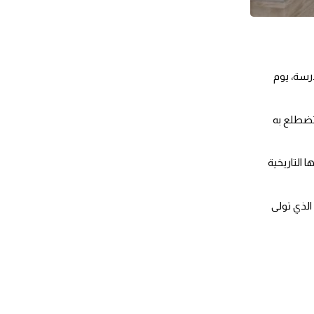
في إطار انفتاح المدرسة الوطنية للإدارة على محيطها الإداري والمؤسساتي وبهدف الاطلاع على نشاط المؤسسات الدستورية، نظمت إدارة المدرسة، يوم 
وقد مثلت هذه الزيارة، التي تندرج في سياق دعم البعد التطبيقي للتكوين، فرصة هامة لتلاميذ المرحلة المذكورة للاطلاع عن كثب على الدور الذي تضطلع به 
كما أتاح هذا النشاط الفرصة للتلاميذ المعنيين لزيارة مختلف أجنحة وإدارات هذه المؤسسة وأدوارها عبر ستة قرون من الزمن والتعرف على قيمتها التاريخية 
كما تميزت هذه الزيارة بمرافقة السيدة مديرة المدرسة، السيد مدير تكوين الإطارات العليا والمتوسطة والسيد حسن السوكني، مدرس بالمدرسة، الذي تولى 