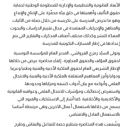
الأبعاد القانونية والتنظيمية والإدارية للمنظومة الوطنية لحماية
حقوق التأليف وأهميتها في خلق بيئة محفّزة على الإنتاج والإبداع
وهو ما تحرص المدرسة على تكريسه من خلال جملة من الآليات
والمناهج والإجراءات المعتمدة في مجال تقييم الدراسات والبحوث
المعدّة للنشر وكذلك مختلف أصناف المذكرات والتقارير التي يتم
إعدادها في إطار المسارات التكوينية للمدرسة.
وتولى السيّد رمزي القرواشي ، المدير العام للمؤسسة التونسية
لحقوق المؤلف والحقوق المجاورة ، إلقاء محاضرة عرض من خلالها
الإطار التشريعي العام لحقوق الملكية الأدبية والفنية وطنيا وعربيا
ودوليا وأبرز المفاهيم المتعلقة بالملكية الأدبية والفنية والانتحال
العلمي وأنواعه مع بيان أدوات كشفه ومزاياها وحدودها،
واستعرض إحصائيات ومؤشرات للانتحال العلمي وعواقبه القانونية
والأكاديمية والأخلاقية .كما أشار إلى الاستثناءات والقيود التي
يسمح من خلالها باستعمال أعمال الآخرين وهي مرتبطة أساسا
بالاستعمال العادل والاقتباس.
وشُفعت هذه المحاضرة بتنظيم حصة للتفاعل والنقاش وطرح