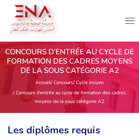
CONCOURS D’ENTRÉE AU CYCLE DE
FORMATION DES CADRES MOYENS
DE LA SOUS CATÉGORIE A2
Accueil
Concours
Cycle moyen
Concours d’entrée au cycle de formation des cadres
moyens de la sous catégorie A2
Les diplômes requis