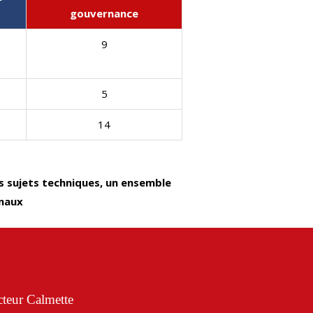
gouvernance
9
5
14
es sujets techniques, un ensemble
onaux
teur Calmette