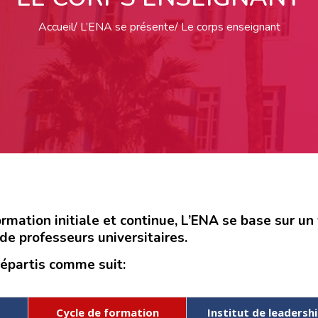
Accueil
L’ENA se présente
Le corps enseignant
mation initiale et continue, L’ENA se base sur un
e professeurs universitaires.
répartis comme suit:
Cycle de formation
Institut de leadersh