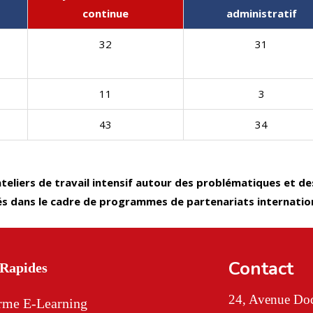
continue
administratif
32
31
11
3
43
34
ateliers de travail intensif autour des problématiques et d
ités dans le cadre de programmes de partenariats internati
Contact
 Rapides
24, Avenue Doc
orme E-Learning