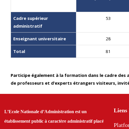
Cadre supérieur
53
administratif
Enseignant universitaire
28
Total
81
Participe également à la formation dans le cadre des 
de professeurs et d’experts étrangers visiteurs, inv
Liens
L’Ecole Nationale d’Administration est un
établissement public à caractère administratif placé
Platf