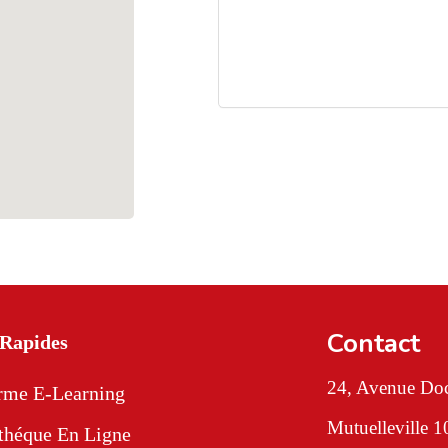
Contact
 Rapides
24, Avenue Doc
orme E-Learning
Mutuelleville 
théque En Ligne