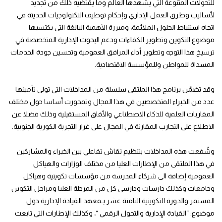
للتحولات المتنوعة التي يشهدها العالم وما يقتضيه ذلك من تجديد
لأساليب وطرق العمل الإداري وإحكام توظيف التكنولوجيات الحديثة في
اتجاه استنباط الحلول الملائمة، ومبرزة الأهمية البالغة التي يكتسيها
موضوع التكوين وتطوير الكفاءات ودعم البحوث الإدارية المتخصصة في
ترسيخ هذا التوجه وتطوير أداء المرافق العمومية وتحسين جودة الخدمات
المسداة للمواطن وللمؤسسة الاقتصادية.
وقد تضمّن برنامج هذا الملتقى سلسلة من المداخلات التي تولى تأمينها
عدد من الخبراء المتخصصين في هذا المجال وتمحورت أساسا حول مختلف
المقاربات العلمية للذكاء الاصطناعي والأفاق المستقبلية وذلك فضلا عن
الاطلاع على التجارب المقارنة في المجال على غرار التجربة الكورية الجنوبية.
وشُفعت هذه المداخلات بتنظيم نقاش تفاعلي بين الخبراء والمشاركين
في هذا الملتقى من الإطارات العليا من مختلف الوزارات والهياكل
العمومية إضافة الى شركاء المدرسة من مؤسسات تكوينية وهياكل
وجامعات وكذلك دارسات ودارسي كل من المرحلة العليا ومراحل التكوين
المستمر والدورة التكوينية الثامنة عشر بـمعهد القيادة الإدارية حول
موضوع: “القيادة الإدارية والتحول الرقمي “، وكذلك الإطارات التي تابعت