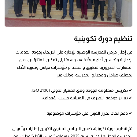
تنظيم دورة تكوينية
في إطار حرص المدرسة الوطنية للإدارة على الارتقاء بجودة الخدمات
الإدارية وتحسين أداء موظّفيها، وسعيًا إلى تمكين المتكوّنين، من
المهارات الضرورية لتطبيق واستخدام مؤشرات قياس وتقييم الأداء
بمختلف هياكل ومصالح المدرسة، وذلك عبر:
✔ تكريس منظومة الجودة وفق المعيار الدولي ISO 21001،
✔ تعزيز حوكمة التصرف في الميزانية حسب الأهداف،
✔ دعم اتخاذ القرار المبني على مؤشرات موضوعية.
تمّ تنظيم دورة تكوينية، ضمن البرنامج السنوي لتكوين إطارات وأعوان
المدرسة الوطنية للإدارة لسنة 2025، بعنوان: ” قيس الأداء” وذلك يومي