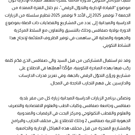
تنفيذا للبرنامج التكويني للدورة الثامنة عشرة لمعهد القيادة الإدارية حول
موضوع “القيادة الإدارية والتحوّل الرقمي”، تم خلال الفترة الممتدة من
الجمعة 7 نوفمبر 2025 إلى الأحد 9 نوفمبر 2025 تنظيم سلسلة من الزيارات
الدراسية والميدانية إلى عدد من المشاريع والفضاءات ذات الصلة بموضوع
الدورة بولاية صفاقس وذلك بالتنسيق والتعاون مع السلط المركزية
والجهوية والمحلية التي ساهمت في توفير الظروف الملائمة لإنجاح هذا
النشاط التكويني.
وقد تم استقبال المشاركين من قبل السيد والي صفاقس الذي قدّم كلمة
رحّب فيها بهذه المبادرة التكوينية، مؤكّدًا أهميّتها في الاطلاع على
مشاريع ورؤى التحوّل الرقمي بالجهة، وفي تعزيز قدرات الدارسات
والدارسين على فهم التجارب الناجحة في المجال.
وتضمّن برنامج الزيارات الدراسية الميدانية زيارة كل من مقر بلدية
صفاقس وجامعة صفاقس وكليات الطب والعلوم الاقتصادية والتصرف
والعلوم والقطب التكنولوجي ومركز البحث في الرقميات والمندوبية
الجهوية للتربية صفاقس 2 وذلك للاطلاع على مختلف التجارب والبرامج
والمشاريع المنجزة من قبل مختلف هذه الهياكل الإدارية والجامعية