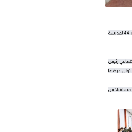
في إطار انفتاح المدرسة الوطنية للإدارة على محيطها الإداري ودعم الشراكة مع مؤسسات الدولة تم يوم الثلاثاء 7 ديسمبر 2021 استقبال الدفعة  44 لمدرسة 
برنامج اللقاء ومثمنة على دور التعاون والشراكة القائم بين المؤسستين في إثراء ودعم البعد التطبيقي للمدرستين.  اثر ذلك قدم السيد خالد الهمامي رئيس 
مصلحة بمعهد القيادة الإدارية عرضا شاملا حول مختلف هياكل وأنشطة المدرسة الوطنية للإدارة.  وقد تخلل هذا اللقاء تقديم مداخلة قيمة تولى عرضها   
هذا وقد دار في اختتام هذه الزيارة نقاش ثري بين الحاضرين حول مسائل شتى تتعلق بالعمل الإداري حيث تم الاتفاق على مزيد دعم هذه الشراكة مستقبلا بين 