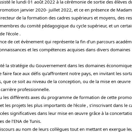
sté le lundi 01 août 2022 à la cérémonie de sortie des élèves d
 promotion janvier 2020- juillet 2022, et ce en présence de Mada
 directeur de la formation des cadres supérieurs et moyens, des r
les membres du comité pédagogique du cycle supérieur, et un cert
e l’école .
nce de cet évènement qui représente la fin d’un parcours académi
 connaissances et les compétences acquises dans divers domaines
nté la stratégie du Gouvernement dans les domaines économique, 
ire face aux défis qu’affrontent notre pays, en invitant les sort
, que ce soit au niveau de la conception, ou de la mise en œuvre
 carrière professionnelle.
 lieu les différents axes du programme de formation de cette promo
les projets les plus importants de l’école , s’inscrivant dans le 
s significatives dans leur mise en œuvre grâce à la concertation
res de l’ENA de Tunis.
discours au nom de leurs collègues tout en mettant en exergue le