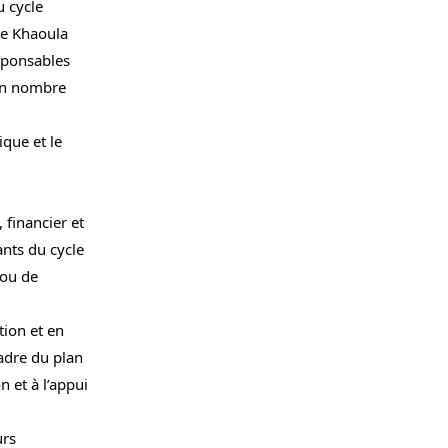
u cycle
me Khaoula
esponsables
ain nombre
que et le
financier et
ants du cycle
 ou de
tion et en
cadre du plan
 et à l’appui
urs