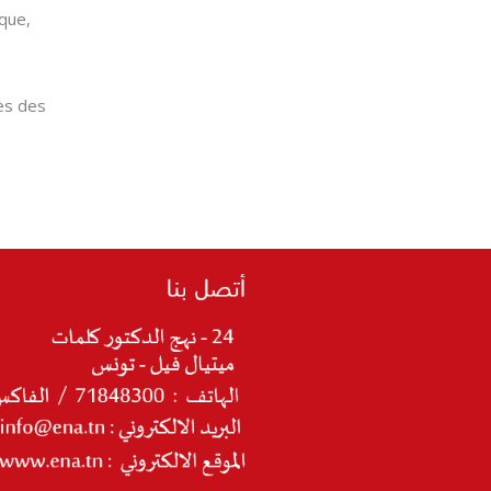
ique,
rès des