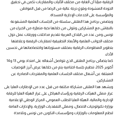
الرقابية مبيّنا أن الغاية من مختلف الآليات والمقاربات تكمن في تحقيق
الجودة المنشودة وبلوغ درجة عالية من الرضا من قبل المواطن
والمؤسسة على الخدمات الإدارية المسداة.
ويتضمن برنامج هذا الملتقى سلسلة من الجلسات العلمية المشفوعة
بالنقاش مع المشاركين وتتولى من خلالها نخبة متميّزة من الخبراء من
تونس ومن عدد من البلدان العربية تقديم مداخلات وورقات عمل حول
مختلف الجوانب العلمية والأبعاد التطبيقية لمقاربات الرقمنة وعلاقتها
بتطوير المنظومات الرقابية بمختلف مستوياتها واختصاصاتها في تحسين
الأداء.
كما يتضمّن برنامج الملتقى الذي تتواصل أشغاله على امتداد يومي 13 و14
أكتوبر 2025، تنظيم جلسة اختتاميه يتم من خلالها عرض أبرز التوصيات
المنبثقة عن أشغال مختلف الجلسات العلمية والمقترحات الصادرة عن
المشاركين.
ويشهد هذا الملتقى مشاركة مكثفة من قبل عدد من الإطارات العليا على
غرار ممثلي الهيئات الرقابية ورؤساء الهياكل على غرار الهيئة العليا للرقابة
الإدارية والمالية، الهيئة العليا للطلب العمومي، المركز الوطني للإعلامية
بوزارة تكنولوجيات الاتصال، وممثلي التفقديات الوزارية، والإدارات العامة
لنظم المعلومات بالوزارات ومؤسسات التكوين من تونس وتلامذة