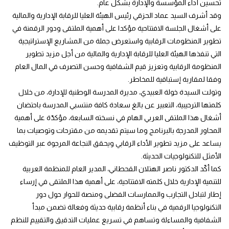
تحسين أداء المؤسسة والإدارة بشكل عام.
وقد أشرف السيد عماد الحزقي رئيس الهيئة العليا للرقابة الإدارية والمالية
على أشغال الجلسة الافتتاحية مؤكدا على أهمية الملتقى ودور الرقمنة في
تطوير المنظومات الرقابية واستعرض جملة من المشاريع الإستراتيجية
التي تنفذها الهيئة العليا للرقابة الإدارية والمالية من أجل مزيد تطوير
المنظومة الرقابية وتعزيز قيم الشفافية وحسن التصرف في المال العام
وفقا لمقاربة إستباقية للمخاطر.
وتولت السيدة خولة العبيدي، مديرة المدرسة الوطنية للإدارة، من خلال
كلمتها الترحيبية، التعبير عن بالغ سعادة كافة منتسبي المدرسة باحتضان
أشغال هذا الملتقى العربي الهام في نسخته السابعة، مؤكدّة على أهمية
المحاور المدرجة بالبرنامج وما سيتم تقديمه من مقترحات وتوصيات بما
يساعد على مزيد تطوير الأداء الرقابي ويحقق النجاعة المرجوة عبر التوظيف
الأمثل للتكنولوجيات الحديثة.
كما أكّد الدكتور ناصر الهتلان القحطاني، المدير العام للمنظمة العربية
للتنمية الإدارية خلال كلمته الافتتاحية، على أهمية هذا الملتقى في إرساء
إطار لتبادل التجارب والممارسات الفضلى ومنصة للحوار حول دور
التكنولوجيا الرقمية في بناء أنظمة رقابية حديثة وفعالة تضمن مبدأ
الشفافية والمساءلة وتساهم في تسريع عمليات التدقيق والتقييم للنظم