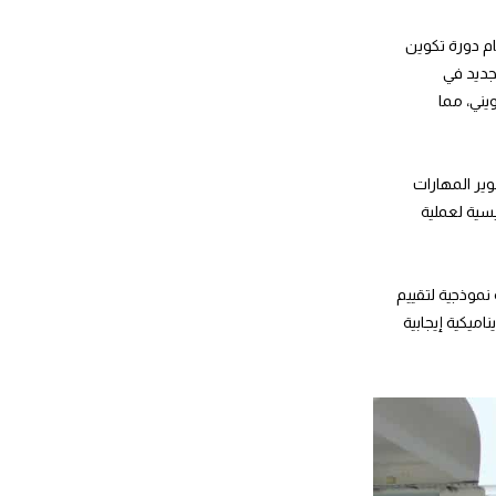
ل منهجيات الابتكار في القطاع العام، وبالتعاون مع منظمة هانس سايدل الألمانية، تمّ اليوم الجمعة 14 نوفمبر 2025 اختتام دورة تكوين
عد تنظيمها خلال الفترة الممتدة من 05 إلى 14 نوفمبر 2025 بمخبر التجديد في
ج التكويني، مما
وير المهارات
طرّق إلى المحاور الرئيسية لعملية
نموذجية لتقييم
ميكية إيجابية