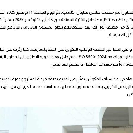
في إطار تنفيذ البرنامج التكويني حو
المكوّنين ضمن شهادة “مدرب في الابتكار – Innovation Coach Certificate”، وذلك ب
العام بالمدرسة الوطنية للإدارة.وقد استفاد من هذه الدورة 24 مشاركًا من مختلف الوزارات، بعد استكمالهم بنجاح المستوى الثاني من البرنام
اكل العمومية.
 على الخط عبر المنصة الوطنية للتكوين على الخط بالمدرسة، كما ركّزت على تط
في مرافقة مشاريع الابتكار الابتكار، بما يتماشى مع متطلبات نظام إدارة الابتكار للمواصفة ISO 56001:2024. وتم خلال هذه الدورة الت
كوين وأهم مهارات التواصل والتقييم البيداغوجي.
هاد في مكتسبات المكونين تمثّل في تقديم بصفة فردية لمشروع دورة تكوينية 
البرنامج التكويني بمختلف مستوياته. هذا وقد ساهمت هذه العروض في خلق دينا
ين.