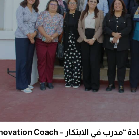
اختتام دورة تكوين المكوّنين ضمن شهادة “مدرب في الابتكار – n Coach