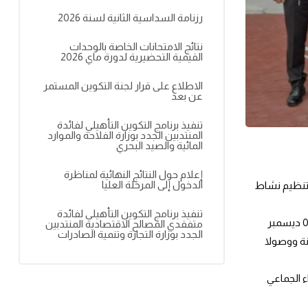
رزنامة السداسية الثانية لسنة 2026
نتائج الامتحانات الخاصة بالوحدات
القيمية التحضيرية لدورة ماي 2026
الاطلاع على قرار لجنة التكوين المستمر
عن بعد
تنفيذ برنامج التكوين التأهيلي لفائدة
المنتدبين الجدد بوزارة الفلاحة والموارد
المائية والصيد البحري
إعلام حول النتائج النهائية لمناظرة
الدخول إلى المرحلة العليا
ي تنظيم نشاط
تنفيذ برنامج التكوين التأهيلي لفائدة
وتمثل هذا النشاط في تنظيم ورشة عمل حول موضوع “الاستشراف والتخطيط الاستراتيجي” وذلك يومي الاثنين والاربعاء الموافقين لــــــ 02 و 04 ديسمبر
متفقدي المصالح الاقتصادية المنتدبين
الجدد بوزارة التجارة وتنمية الصادرات
نة ووصولا
 الجماعي