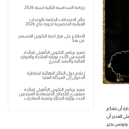
رزنامة السداسية الثانية لسنة 2026
نتائج الامتحانات الخاصة بالوحدات
القيمية التحضيرية لدورة ماي 2026
الاطلاع على قرار لجنة التكوين المستمر
عن بعد
تنفيذ برنامج التكوين التأهيلي لفائدة
المنتدبين الجدد بوزارة الفلاحة والموارد
المائية والصيد البحري
إعلام حول النتائج النهائية لمناظرة
الدخول إلى المرحلة العليا
تنفيذ برنامج التكوين التأهيلي لفائدة
متفقدي المصالح الاقتصادية المنتدبين
الجدد بوزارة التجارة وتنمية الصادرات
بمناسبة حلول عيد الإضحى المبارك يوم الاحد العاشر من ذي الحجة1445 هجري الموافق لـ 16 جوان 2024 ميلادي، يسرّ مديرة المدرسة الوطنية للإدارة أن تتقدّم 
إلى كافة الإطارات والأعوان والعملة والمدرسين والدارسين بمختلف المراحل والدورات التكوينية بأحر التهاني وأطيب التمنيات راجية من المولى العلي القدير أن 
 وتونس بخير.