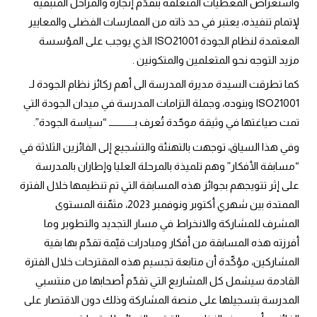
واستعراض المعطيات المتعلقة بتقدّم إنجازه والمراحل المتبقية 
لإتمام تنفيذه، يعتبر في حد ذاته من الممارسات الفضلى والمعايير 
المعتمدة لنظام الجودة ISO21001 الذي يوجب على المؤسسة 
مزيد التوجه نحو المتعلمين والمتكونين .
كما تطرقت السيدة مديرة المدرسة الى أهم ركائز نظام الجودة لـ 
ISO21001 وبنوده، وجملة التزامات المدرسة في ميدان الجودة التي 
تمت صياغتها في وثيقة موحّدة تُعرف بــــــــــــ “سياسة الجودة”.
وفي هذا السياق، توجهت بالتهنئة والتشجيع إلى الفائزين الثلاثة في 
“مسابقة الأفكار” وهم تلميذة بالمرحلة العليا وإطاران بالمدرسة 
على إثر تتويجهم بجوائز هذه المسابقة التي تم تنظيمها خلال الفترة 
الممتدة بين شهري أكتوبر ونوفمبر 2023، مثمّنة المستوى 
المشرف للمشاركة والانخراط في مسار التجديد والتطوير وما 
أفرزته هذه المسابقة من أفكار ومبادرات قيّمة تقدّم بها بقية 
المشاركين، مؤكّدة أن متابعة تجسيم هذه المقترحات خلال الفترة 
القادمة سيشمل كل المشاريع التي تقدّم أصحابها من منتسبي 
المدرسة بتسجيلها على منصة المشاركة وذلك دون الاقتصار على 