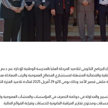
لبرنامج التكويني لتلاميذ المرحلة العليا بالمدرسة الوطنية للإدارة عبر دعم 
لرقابية والقضائية المشغلة لمستشاري المصالح العمومية والرتب المعادلة بعد 
نظمت إدارة المدرسة بالتعاون مع هيئة مراقبي الدولة برئاسة الحكومة ملتقى قصير الأمد وذلك يومي 28و 29 أفريل 5
تسيير والمداولة في حوكمة التصرف في المؤسسات والمنشآت العمومية وال
ات ومحتوى تقارير المراقبة القانونية للحسابات وقراءة القوائم المالية.