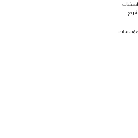
المنشآت
شريع
 المؤسسات