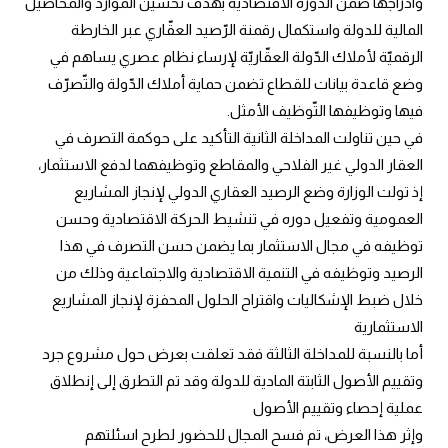
وادراجها ضمن الدورة الاقتصادية بهدف تحسين الموارد والمحاصيل 
المالية للدولة واستكمال رقمنة الرّصيد العقّاري عبر الخارطة 
الرقميّة لأملاك الدّولة العقّاريّة لإرساء نظام عصري يساهم في 
وضع قاعدة بيانات للقطاع تضمن حماية أملاك الدّولة والتّصرّف 
فيها وتوظيفها التّوظيف الأمثل.
في حين تناولت المداخلة الثانية التأكيد على حوكمة التصرف في 
العقار الدولي غير الفلاحي والمقاطع وتوظيفهما لدفع الاستثمار، 
إذ تولت الوزارة وضع الرصيد العقاري الدولي لإنجاز المشاريع 
العمومية وتفعيل دوره في تنشيط الحركة الاقتصادية وحسن 
توظيفه في مجال الاستثمار بما يضمن حسن التصرف في هذا 
الرصيد وتوظيفه في التنمية الاقتصادية والاجتماعية وذلك من 
خلال ضبط الإشكاليات واقتراح الحلول المحفزة لإنجاز المشاريع 
الاستثمارية
أما بالنسبة للمداخلة الثالثة فقد تعلقت بعرض حول مشروع جرد 
وتقييم الأصول الثابتة المادية للدولة وقد تم التطرق إلى إنطلاق 
عملية إحصاء وتقييم الأصول
وإثر هذا العرض، تم فسح المجال للحضور لطرح اسئلتهم 