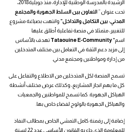
الرشيدة بالمدرسة الوطنية للإدارة، منذ جويلية2018،
تحت عنوان ” ا
لتعاون
بين السلط الجهوية والمجتمع
المدني: بين التكامل والتداخل”
وانتهت بصياغة مشروع
للتغيير، متمثلا في منصة تفاعلية أطلق عليها
اسم
“
Tataouine E-Community
تهدف بالأساس
إلى مزيد دعم الثقة في التعامل بين مختلف المتدخلين
من إدارة ومواطنين ومجتمع مدني.
تسمح المنصة لكل المتدخلين من الاطلاع والتفاعل على
كل ما يهم انجاز المشاريع، وكذلك عرض مختلف أنشطة
الهياكل الجهوية. كما تسمح للمواطنين والجمعيات
والهياكل الجهوية بالولوج لفضاء خاص بها.
إضافة إلى رقمنة كامل التمشي الخاص بمطالب النفاذ
للمعلومة الذي جاء به القانون الأساسي عدد 22 لسنة