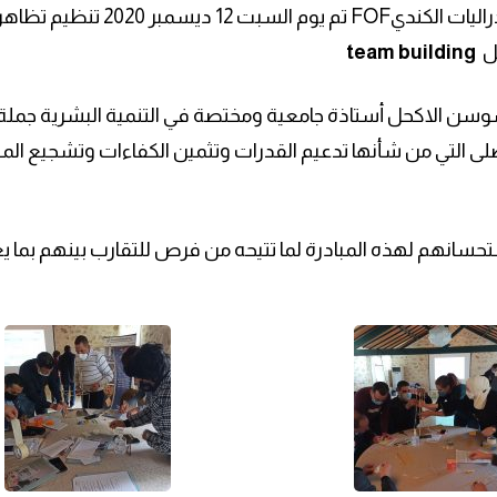
في إطار التعاون بين المدرسة الوطنية للإدارة ومنتدى الفدراليات الكنديFOF تم يوم السبت 12 ديسمبر 2020
مل
team building
وسن الاكحل أستاذة جامعية ومختصة في التنمية البشرية جملة
لى التي من شأنها تدعيم القدرات وتثمين الكفاءات وتشجيع المب
سانهم لهذه المبادرة لما تتيحه من فرص للتقارب بينهم بما يع