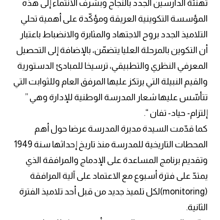
تهنئة الدارسين الجدد بالنجاح وبشرف الانتماء إلى هذه
المؤسسة التكوينية العريقة ومؤكّدة على أهمية تحلي
التلاميذ الجدد بروح الاجتهاد والمثابرة والانضباط باعتبار
أن التكوين بالمرحلة العليا يتضمّن، بالإضافة إلى التحصيل
المعرفي النظري والتطبيقي، ترسيخا للمبادئ الدستورية
والقيم النبيلة التي يرتكز عليها المرفق العام وللثوابت التي
تتأسّس عليها شعار المدرسة الوطنية للإدارة وهي ”
إلتزام- حياد- تفان “.
كما قدّمت السيدة مديرة المدرسة عرضا حول أهم
المحطات التاريخية للمدرسة منذ تاريخ إحداثها سنة 1949
وتقديم برنامج المساعدة على الإدماج والمرافقة الذي
يمتدّ على فترة أسبوع مع الاعتماد على آلية المرافقة
(monitoring)لكل تلميذ جديد من قبل أحد تلاميذ الفترة
الثانية.