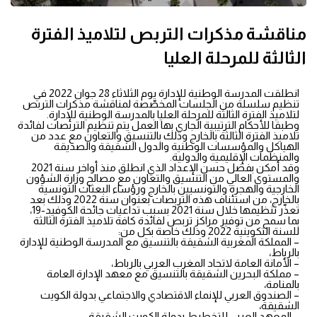
مناقشة مذكرات التربص لتلاميذ الفترة
الثالثة للمرحلة العليا
انطلقت المدرسة الوطنية للإدارة يوم الثلاثاء 28 جوان 2022 في
تنظيم سلسلة من الجلسات المخصّصة لمناقشة مذكرات التربص
لتلاميذ الفترة الثالثة للمرحلة العليا بالمدرسة الوطنية للإدارة.
وطبقا للأحكام الترتيبية الجاري بها العمل يتم تنظيم التربصات لفائدة
تلاميذ الفترة الثالثة بالخارج وذلك بالتنسيق والتعاون مع عدد من
الهياكل والمؤسسات الوطنية والدول الشقيقة والصديقة
والمنظمات الإقليمية والدولية.
وقد أمكن بفضل حسن الإعداد الذي انطلق منذ أواخر سنة 2021
والمستوى العالي من التنسيق والتعاون مع مصالح وزارة الشؤون
الخارجية والهجرة والتونسيين بالخارج ورؤساء البعثات التونسية
بالخارج، من استئناف هذه التربصات بعنوان سنة 2022 وذلك بعد
تعذّر تنظيمها خلال سنة 2021 بسبب تداعيات جائحة الكوفيد-19،
بما سمح من توفير مراكز تربص لفائدة كافة تلاميذ الفترة الثالثة
للسنة التكوينية 2022 وذلك خاصة بكل من:
– المملكة المغربية الشقيقة بالتنسيق مع المدرسة الوطنية للإدارة
بالرباط،
– الأمانة العامة لاتحاد المغرب العربي بالرباط،
– مملكة البحرين الشقيقة بالتنسيق مع معهد الإدارة العامة
بالمنامة،
– الصندوق العربي للإنماء الاقتصادي والاجتماعي بدولة الكويت
الشقيقة،
– المعهد العربي للتخطيط بدولة الكويت الشقيقة،