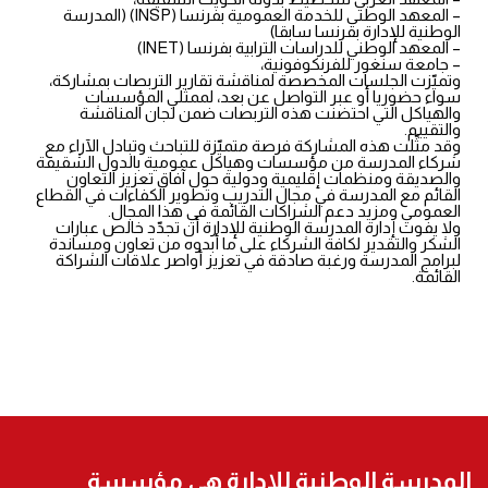
– المعهد الوطني للخدمة العمومية بفرنسا (INSP) (المدرسة
الوطنية للإدارة بفرنسا سابقا)
– المعهد الوطني للدراسات الترابية بفرنسا (INET)
– جامعة سنغور للفرنكوفونية،
وتميّزت الجلسات المخصصة لمناقشة تقارير التربصات بمشاركة،
سواء حضوريا أو عبر التواصل عن بعد، لممثلي المؤسسات
والهياكل التي احتضنت هذه التربصات ضمن لجان المناقشة
والتقييم.
وقد مثّلت هذه المشاركة فرصة متميّزة للتباحث وتبادل الآراء مع
شركاء المدرسة من مؤسسات وهياكل عمومية بالدول الشقيقة
والصديقة ومنظمات إقليمية ودولية حول آفاق تعزيز التعاون
القائم مع المدرسة في مجال التدريب وتطوير الكفاءات في القطاع
العمومي ومزيد دعم الشراكات القائمة في هذا المجال.
ولا يفوت إدارة المدرسة الوطنية للإدارة أن تجدّد خالص عبارات
الشكر والتقدير لكافة الشركاء على ما أبدوه من تعاون ومساندة
لبرامج المدرسة ورغبة صادقة في تعزيز أواصر علاقات الشراكة
القائمة.
المدرسة الوطنية للإدارة هي مؤسسة