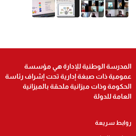
المدرسة الوطنية للإدارة هي مؤسسة
عمومية ذات صبغة إدارية تحت إشراف رئاسة
الحكومة وذات ميزانية ملحقة بالميزانية
العامة للدولة
روابط سريعة