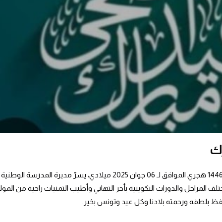
رك
بمناسبة حلول عيد الإضحى المبارك يوم الجمعة العاشر من ذي الحجة 1446 هجري الموافق لـ 06 جوان 2025 ميلادي، يسرّ مدير
لف المراحل والدورات التكوينية بأحر التهاني وأطيب التمنيات راجية من المول
يحفظ بلطفه ورحمته بلادنا وكل عيد وتونس بخير.